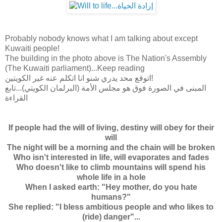
Probably nobody knows what I am talking about except
Kuwaiti people!
The building in the photo above is The Nation's Assembly
(The Kuwaiti parliament)...Keep reading
اتوقع محد يدري شنو انا اتكلم عنه غير الكويتين!
المبنى في الصورة فوق هو مجلس الأمة (البرلمان الكويتي)...تابع
القراءة
If people had the will of living, destiny will obey for their
will
The night will be a morning and the chain will be broken
Who isn't interested in life, will evaporates and fades
Who doesn't like to climb mountains will spend his
whole life in a hole
When I asked earth: "Hey mother, do you hate
humans?"
She replied: "I bless ambitious people and who likes to
(ride) danger"...