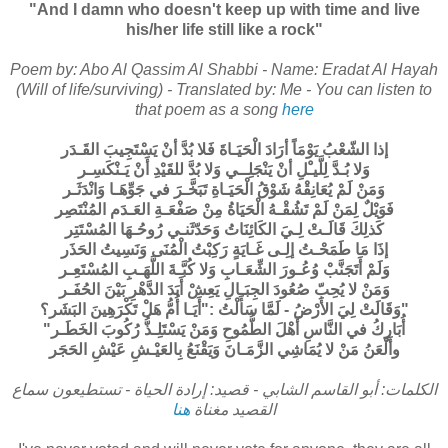
"And I damn who doesn't keep up with time and live
his/her life still like a rock"
Poem by: Abo Al Qassim Al Shabbi - Name: Eradat Al Hayah
(Will of life/surviving) - Translated by: Me - You can listen to
that poem as a song
here
إذا الشّعْبُ يَوْمَاً أرَادَ الْحَيَـاةَ فَلا بُدَّ أنْ يَسْتَجِيبَ القَـدَر
وَلا بُـدَّ لِلَّيـْلِ أنْ يَنْجَلِــي وَلا بُدَّ للقَيْدِ أَنْ يَـنْكَسِـر
وَمَنْ لَمْ يُعَانِقْهُ شَوْقُ الْحَيَـاةِ تَبَخَّـرَ في جَوِّهَـا وَانْدَثَـر
فَوَيْلٌ لِمَنْ لَمْ تَشُقْـهُ الْحَيَاةُ مِنْ صَفْعَـةِ العَـدَم المُنْتَصِر
كَذلِكَ قَالَـتْ لِـيَ الكَائِنَاتُ وَحَدّثَنـي رُوحُـهَا المُسْتَتِر
إذَا مَا طَمَحْـتُ إلِـى غَـايَةٍ رَكِبْتُ الْمُنَى وَنَسِيتُ الحَذَر
وَلَمْ أَتَجَنَّبْ وُعُـورَ الشِّعَـابِ وَلا كُبَّـةَ اللَّهَـبِ المُسْتَعِـر
وَمَنْ لا يُحِبّ صُعُودَ الجِبَـالِ يَعِشْ أَبَدَ الدَّهْرِ بَيْنَ الحُفَـر
وَقَالَتْ لِيَ الأَرْضُ - لَمَّا سَأَلْتُ :"أَيَـا أُمُّ هَلْ تَكْرَهِينَ البَشَر؟"
"أُبَارِكُ في النَّاسِ أَهْلَ الطُّمُوحِ وَمَنْ يَسْتَلِـذُّ رُكُوبَ الخَطَـر
وأَلْعَنُ مَنْ لا يُمَاشِي الزَّمَـانَ وَيَقْنَعُ بِالعَيْـشِ عَيْشِ الحَجَر
الكلمات: أبو القاسم الشابي - قصيد: إرادة الحياة - تستطيعون سماع
القصيد مغناة
هنا